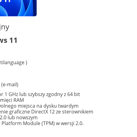
jny
ws 11
ltilanguage )
 (e-mail)
r 1 GHz lub szybszy zgodny z 64 bit
amięci RAM
wolnego miejsca na dysku twardym
nie graficzne DirectX 12 ze sterownikiem
.0 lub nowszym
 Platform Module (TPM) w wersji 2.0.