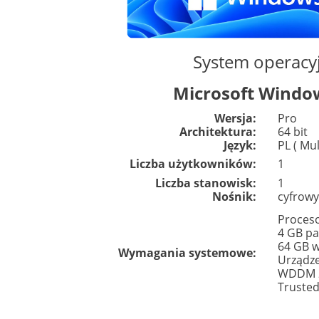
System operacy
Microsoft Windo
Wersja:
Pro
Architektura:
64 bit
Język:
PL ( Mu
Liczba użytkowników:
1
Liczba stanowisk:
1
Nośnik:
cyfrowy
Proceso
4 GB p
64 GB 
Wymagania systemowe:
Urządze
WDDM 2
Trusted