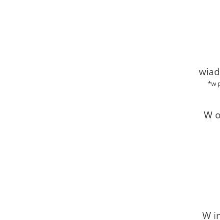
wiad
*w 
W o
W in