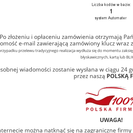
Po złożeniu i opłaceniu zamówienia otrzymają P
omość e-mail zawierającą
zamówiony klucz
wraz z 
przypadku przelewu tradycyjnego realizacja wydłuża się do momentu zaksi
błyskawicznych, kartą lub BLI
sobnej wiadomości zostanie wysłana w ciągu 24 
przez naszą
POLSKĄ 
UWAGA!
ternecie można natknąć się na zagraniczne firmy l