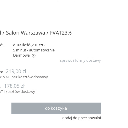
l / Salon Warszawa / FVAT23%
ć:
duża ilość (20+ szt)
:
5 minut - automatycznie
Darmowa
sprawdź formy dostawy
ualnych kosztów
219,00 zł
o:
% VAT, bez kosztów dostawy
178,05 zł
:
T i kosztów dostawy
do koszyka
.
dodaj do przechowalni