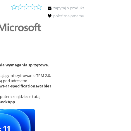
zapytaj o produkt
:
poleć znajomemu
nia wymagania sprzętowe.
rającymi szyfrowanie TPM 2.0.
ą pod adresem:
s-11-specifications#table1
tera znajdziecie tutaj:
heckApp