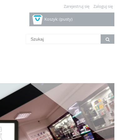
Zarejestruj się
Zaloguj się
Koszyk:
(pusty)