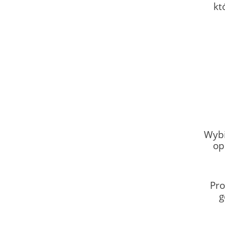
kt
Wybi
op
Pro
g