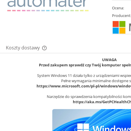
Ocena:
Producent
Koszty dostawy
UWAGA
Cena nie zawiera ewentualnych kosztów
Przed zakupem sprawdź czy Twój komputer speł
płatności
System Windows 11 działa tylko z urządzeniami wspie
Pełne wymagania minimalne dostępne s
https://www.microsoft.com/pl-pl/windows/window
Narzędzie do sprawdzenia kompatybilności kompu
https://aka.ms/GetPCHealthC