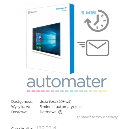
Dostępność:
duża ilość (20+ szt)
Wysyłka w:
5 minut - automatycznie
Dostawa:
Darmowa
sprawdź formy dostawy
Cena nie zawiera ewentualnych kosztów płatności
139,00 zł
Cena brutto: